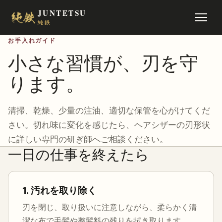
JUNTETSU
純鉄
お手入れガイド
小さな習慣が、刃を守
ります。
清掃、乾燥、少量の注油、適切な保管を心がけてくだ
さい。切れ味に変化を感じたら、ヘアシザーの刃形状
に詳しい専門の研ぎ師へご相談ください。
一日の仕事を終えたら
1. 汚れを取り除く
刃を閉じ、取り扱いに注意しながら、柔らかく清
潔な布で毛髪や整髪料の残りを拭き取ります。